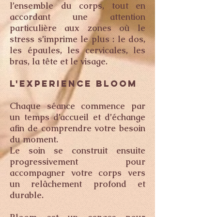
l’ensemble du corps, tout en
accordant une attention
particulière aux zones où le
stress s’imprime le plus : le dos,
les épaules, les cervicales, les
bras, la tête et le visage.
L'EXPERIENCE BLOOM
Chaque séance commence par
un temps d’accueil et d’échange
afin de comprendre votre besoin
du moment.
Le soin se construit ensuite
progressivement pour
accompagner votre corps vers
un relâchement profond et
durable.