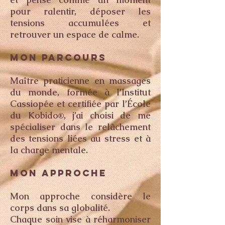
pour ralentir, déposer les
tensions accumulées et
retrouver un espace de calme.
MON PARCOURS
Maître praticienne en massages
du monde, formée à l’Institut
Cassiopée et certifiée par l’École
du Kobido
, j’ai choisi de me
®
spécialiser dans le relâchement
des tensions liées au stress et à
la charge mentale.
MON APPROCHE
Mon approche considère le
corps dans sa globalité.
Chaque soin vise à réharmoniser